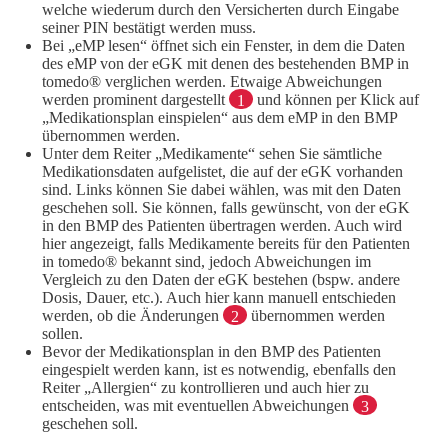
welche wiederum durch den Versicherten durch Eingabe
seiner PIN bestätigt werden muss.
Bei „eMP lesen“ öffnet sich ein Fenster, in dem die Daten
des eMP von der eGK mit denen des bestehenden BMP in
tomedo® verglichen werden. Etwaige Abweichungen
werden prominent dargestellt
1
und können per Klick auf
„Medikationsplan einspielen“ aus dem eMP in den BMP
übernommen werden.
Unter dem Reiter „Medikamente“ sehen Sie sämtliche
Medikationsdaten aufgelistet, die auf der eGK vorhanden
sind. Links können Sie dabei wählen, was mit den Daten
geschehen soll. Sie können, falls gewünscht, von der eGK
in den BMP des Patienten übertragen werden. Auch wird
hier angezeigt, falls Medikamente bereits für den Patienten
in tomedo® bekannt sind, jedoch Abweichungen im
Vergleich zu den Daten der eGK bestehen (bspw. andere
Dosis, Dauer, etc.). Auch hier kann manuell entschieden
werden, ob die Änderungen
2
übernommen werden
sollen.
Bevor der Medikationsplan in den BMP des Patienten
eingespielt werden kann, ist es notwendig, ebenfalls den
Reiter „Allergien“ zu kontrollieren und auch hier zu
entscheiden, was mit eventuellen Abweichungen
3
geschehen soll.