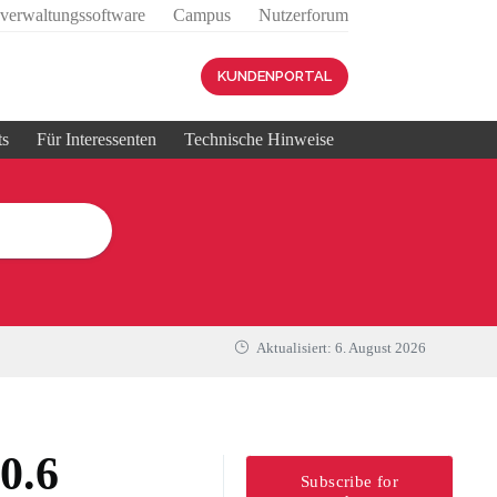
sverwaltungssoftware
Campus
Nutzerforum
KUNDENPORTAL
ts
Für Interessenten
Technische Hinweise
Aktualisiert:
6. August 2026
0.6
Subscribe for