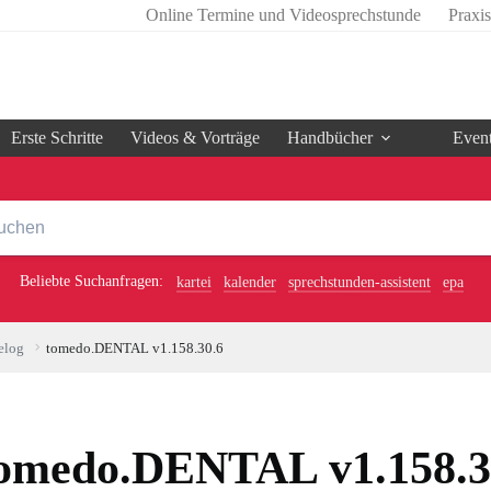
Online Termine und Videosprechstunde
Praxi
Erste Schritte
Videos & Vorträge
Handbücher
Even
Beliebte Suchanfragen:
kartei
kalender
sprechstunden-assistent
epa
elog
tomedo.DENTAL v1.158.30.6
omedo.DENTAL v1.158.3