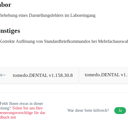
abor
Behebung eines Darstellungsfehlers im Laboreingang
nstiges
Korrekte Auflösung von Standardbriefkommandos bei Mehrfachauswa
tomedo.DENTAL v1.1
tomedo.DENTAL v1.158.30.8
Fehlt Ihnen etwas in dieser
eitung?
Teilen Sie uns Ihre
War diese Seite hilfreich?
Ja
esserungsvorschläge für das
dbuch mit