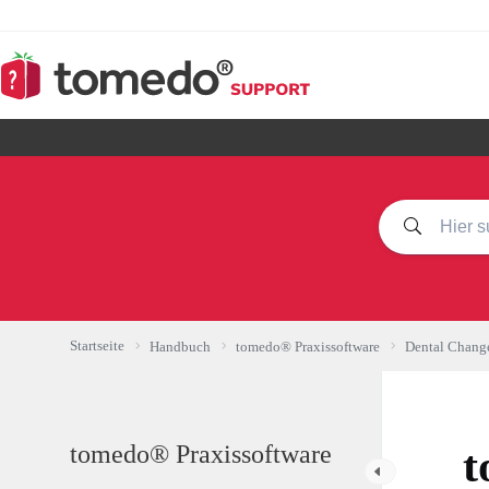
Zum
Inhalt
springen
Startseite
Handbuch
tomedo® Praxissoftware
Dental Chang
tomedo® Praxissoftware
t