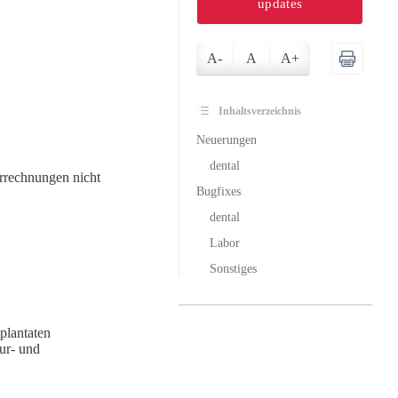
updates
A-
A
A+
Inhaltsverzeichnis
Neuerungen
dental
orrechnungen nicht
Bugfixes
dental
Labor
Sonstiges
plantaten
ur- und