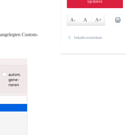
updates
A-
A
A+
 angelegten Custom-
Inhaltsverzeichnis