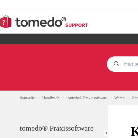
Zum
Inhalt
springen
Startseite
Handbuch
tomedo® Praxissoftware
Waren
Cha
tomedo® Praxissoftware
K