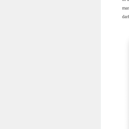
man
darf