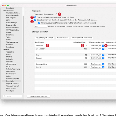
der Rechteverwaltung kann festgelegt werden, welche Nutzer Chargen fr