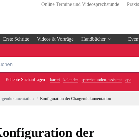
Online Termine und Videosprechstunde
Praxi
Erste Schritte
Videos & Vorträge
Handbücher
Even
Beliebte Suchanfragen:
kartei
kalender
sprechstunden-assistent
epa
rgendokumentation
Konfiguration der Chargendokumentation
onfiguration der