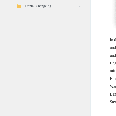
Dental Changelog
In 
und
und
Beg
mit
Ein
War
Bez
Ste