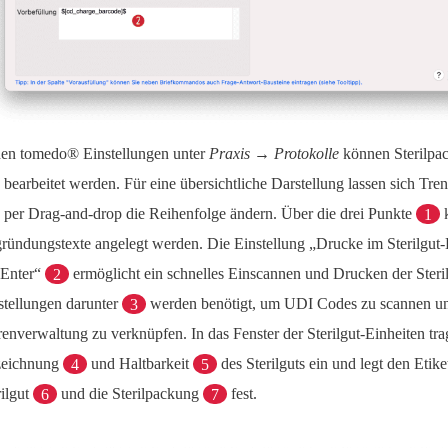
den tomedo® Einstellungen unter
Praxis → Protokolle
können Sterilpa
 bearbeitet werden. Für eine übersichtliche Darstellung lassen sich Tre
 per Drag-and-drop die Reihenfolge ändern. Über die drei Punkte
1
k
ründungstexte angelegt werden. Die Einstellung „Drucke im Sterilgut-E
 Enter“
2
ermöglicht ein schnelles Einscannen und Drucken der Steril
stellungen darunter
3
werden benötigt, um UDI Codes zu scannen u
enverwaltung zu verknüpfen. In das Fenster der Sterilgut-Einheiten tra
eichnung
4
und Haltbarkeit
5
des Sterilguts ein und legt den Etike
rilgut
6
und die Sterilpackung
7
fest.