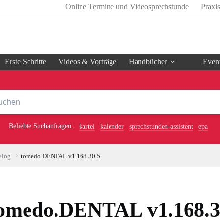
Online Termine und Videosprechstunde
Praxi
Erste Schritte
Videos & Vorträge
Handbücher
Even
Beliebte Suchanfragen:
kartei
kalender
sprechstunden-assistent
epa
elog
tomedo.DENTAL v1.168.30.5
omedo.DENTAL v1.168.3