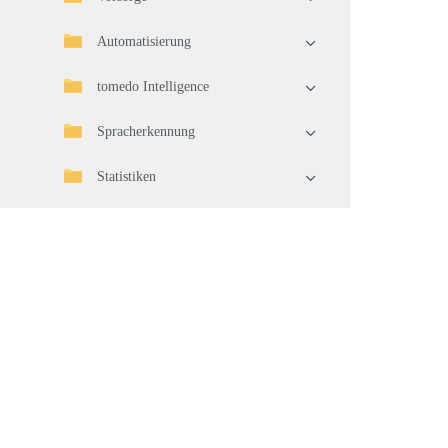
Automatisierung
tomedo Intelligence
Spracherkennung
Statistiken
Import/Export
Telematikinfrastruktur (TI)
Geräteverbindung
Waren
Warenwirtschaft
Pflege und Aktualisierung Ihrer