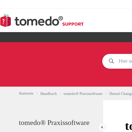
Zum
Inhalt
springen
Startseite
Handbuch
tomedo® Praxissoftware
Dental Chang
tomedo® Praxissoftware
t