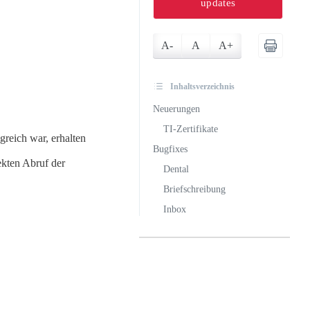
updates
A-
A
A+
Inhaltsverzeichnis
Neuerungen
TI-Zertifikate
greich war, erhalten
Bugfixes
ekten Abruf der
Dental
Briefschreibung
Inbox