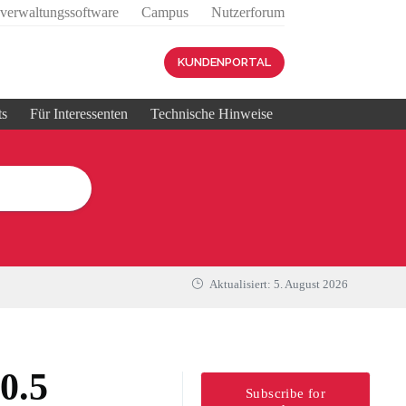
sverwaltungssoftware
Campus
Nutzerforum
KUNDENPORTAL
ts
Für Interessenten
Technische Hinweise
Aktualisiert:
5. August 2026
0.5
Subscribe for