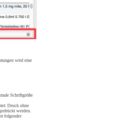
stungen wird eine
imale Schriftgröße
utet: Druck ohne
 gedrückt werden.
t folgender