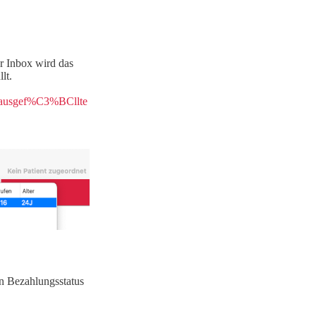
r Inbox wird das
lt.
e/#ausgef%C3%BCllte
en Bezahlungsstatus