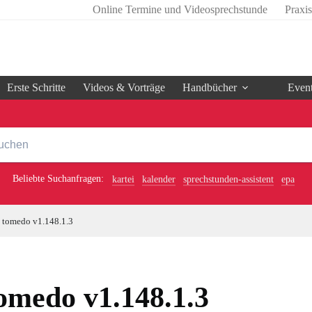
Online Termine und Videosprechstunde
Praxi
Erste Schritte
Videos & Vorträge
Handbücher
Even
Beliebte Suchanfragen:
kartei
kalender
sprechstunden-assistent
epa
tomedo v1.148.1.3
omedo v1.148.1.3