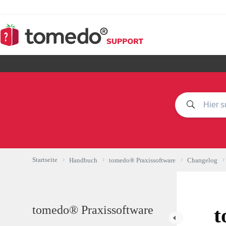
Zum
Inhalt
springen
Startseite
Handbuch
tomedo® Praxissoftware
Changelog
tomedo® Praxissoftware
t