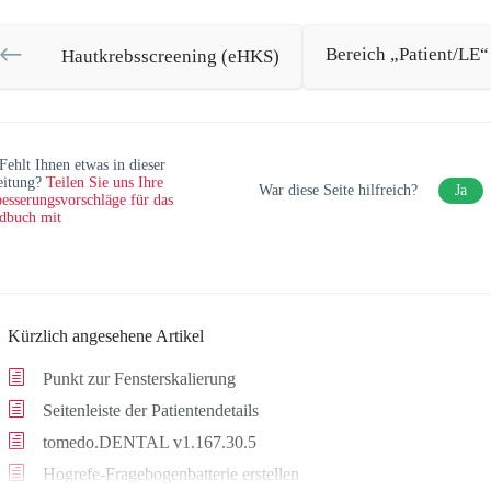
Bereich „Patient/LE“
Hautkrebsscreening (eHKS)
Fehlt Ihnen etwas in dieser
eitung?
Teilen Sie uns Ihre
War diese Seite hilfreich?
Ja
esserungsvorschläge für das
dbuch mit
Kürzlich angesehene Artikel
Punkt zur Fensterskalierung
Seitenleiste der Patientendetails
tomedo.DENTAL v1.167.30.5
Hogrefe-Fragebogenbatterie erstellen