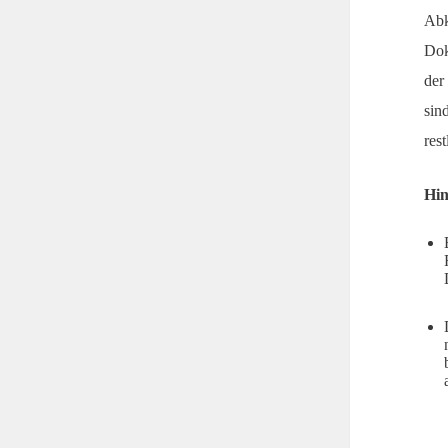
Abk
Dok
der
sin
res
Hin