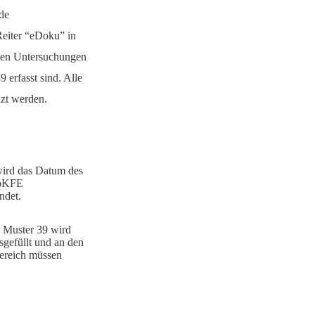
de
Reiter “eDoku” in
nden Untersuchungen
9 erfasst sind. Alle
nzt werden.
ird das Datum des
 oKFE
ndet.
 Muster 39 wird
gefüllt und an den
ereich müssen