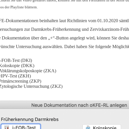
hdem Sie das Video gestartet haben, können Sie mit den Pfeiltasten in der Mitte d
os der Playliste blättern.
E-Dokumentationen beinhalten laut Richtlinien vom 01.10.2020 sämtl
ersuchungen zur Darmkrebs-Früherkennung und Zervixkarzinom-Früh
e Dokumentation über den „+“-Button angelegt wird, können Sie deshal
ünschte Untersuchung auswählen. Dabei haben Sie folgende Möglichk
i-FOB-Test (DKI)
Koloskopie (DKK)
Abklärungskolposkopie (ZKA)
HPV-Test (ZKH)
Primärscreening (ZKP)
Zytologische Untersuchung (ZKZ)