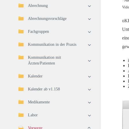
*Nac
Abrechnung
Vide
Abrechnungsvorschläge
oKF
Unt
Fachgruppen
ein
Kommunikation in der Praxis
gew
Kommunikation mit
Ärzten/Patienten
Kalender
Kalender ab v1.158
Medikamente
Labor
Vorsorge