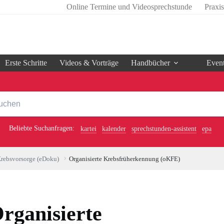
Online Termine und Videosprechstunde
Praxi
Erste Schritte
Videos & Vorträge
Handbücher
Even
Beliebte Suchanfragen:
kartei
kalender
sprechstunden-assistent
epa
rebsvorsorge (eDoku)
Organisierte Krebsfrüherkennung (oKFE)
rganisierte