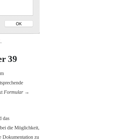
“
.
r 39
um
tsprechende
kt
Formular →
d das
bei die Möglichkeit,
ie Dokumentation zu