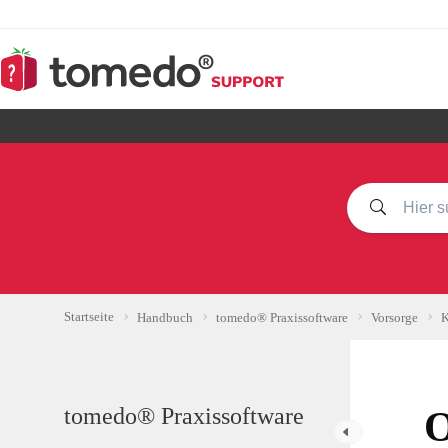
Zum
Inhalt
springen
Startseite
Handbuch
tomedo® Praxissoftware
Vorsorge
K
tomedo® Praxissoftware
O