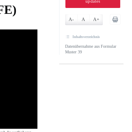
updates
FE)
A-
A
A+
Inhaltsverzeichnis
Datenübernahme aus Formular
Muster 39