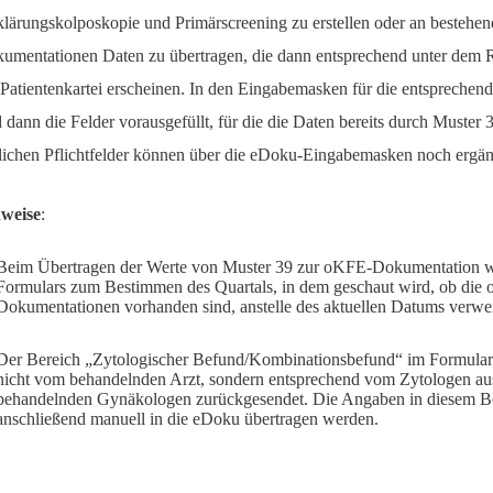
lärungskolposkopie und Primärscreening zu erstellen oder an bestehen
umentationen Daten zu übertragen, die dann entsprechend unter dem 
 Patientenkartei erscheinen. In den Eingabemasken für die entspreche
d dann die Felder vorausgefüllt, für die die Daten bereits durch Muster 3
tlichen Pflichtfelder können über die eDoku-Eingabemasken noch ergä
weise
:
Beim Übertragen der Werte von Muster 39 zur oKFE-Dokumentation w
Formulars zum Bestimmen des Quartals, in dem geschaut wird, ob die
Dokumentationen vorhanden sind, anstelle des aktuellen Datums verwe
Der Bereich „Zytologischer Befund/Kombinationsbefund“ im Formular
nicht vom behandelnden Arzt, sondern entsprechend vom Zytologen aus
behandelnden Gynäkologen zurückgesendet. Die Angaben in diesem B
anschließend manuell in die eDoku übertragen werden.