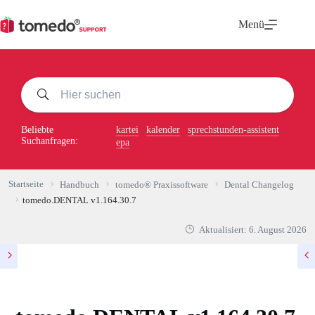
Zum
Inhalt
Menü
springen
Beliebte
kartei
kalender
sprechstunden-assistent
Suchanfragen:
epa
Startseite
Handbuch
tomedo® Praxissoftware
Dental Changelog
tomedo.DENTAL v1.164.30.7
Aktualisiert:
6. August 2026