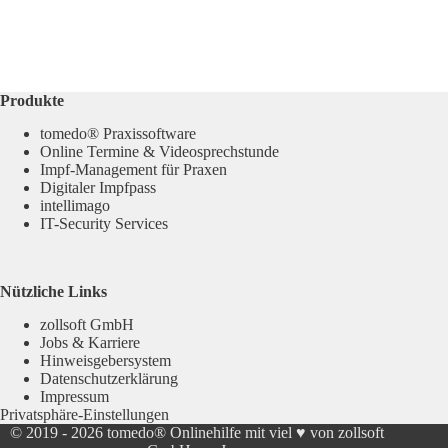
Produkte
tomedo® Praxissoftware
Online Termine & Videosprechstunde
Impf-Management für Praxen
Digitaler Impfpass
intellimago
IT-Security Services
Nützliche Links
zollsoft GmbH
Jobs & Karriere
Hinweisgebersystem
Datenschutzerklärung
Impressum
Privatsphäre-Einstellungen
© 2019 - 2026
tomedo® Onlinehilfe
mit viel ♥ von zollsoft