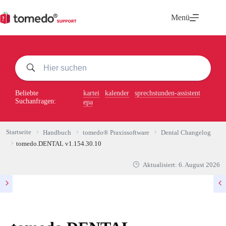
Zum
Inhalt
Menü
springen
Beliebte
kartei
kalender
sprechstunden-assistent
Suchanfragen:
epa
Startseite
Handbuch
tomedo® Praxissoftware
Dental Changelog
tomedo.DENTAL v1.154.30.10
Aktualisiert:
6. August 2026