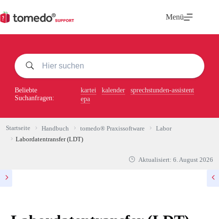
Zum
Inhalt
Menü
springen
Beliebte
kartei
kalender
sprechstunden-assistent
Suchanfragen:
epa
Startseite
Handbuch
tomedo® Praxissoftware
Labor
Labordatentransfer (LDT)
Aktualisiert:
6. August 2026