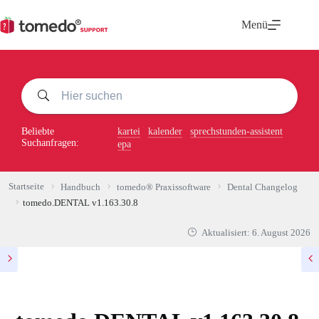
Zum
Inhalt
Menü
springen
Beliebte
kartei
kalender
sprechstunden-assistent
Suchanfragen:
epa
Startseite
Handbuch
tomedo® Praxissoftware
Dental Changelog
tomedo.DENTAL v1.163.30.8
Aktualisiert:
6. August 2026