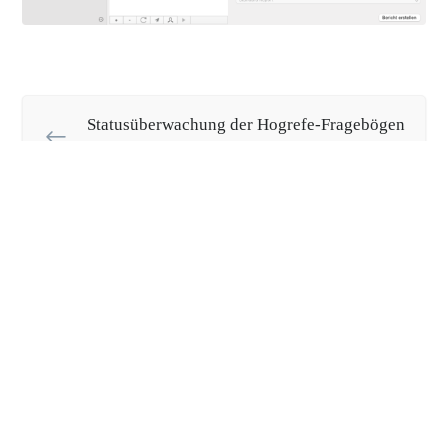
Statusüberwachung der Hogrefe-Fragebögen
und Aktionen in der Inbox
Hogrefe-Rechnungsübersicht
Fehlt Ihnen etwas in dieser Anleitung?
Teilen Sie uns Ihre
Verbesserungsvorschläge für das Handbuch mit
War diese Seite hilfreich?
Ja
Nein