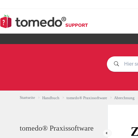
Zum
Inhalt
springen
Startseite
Handbuch
tomedo® Praxissoftware
Abrechnung
tomedo® Praxissoftware
Z