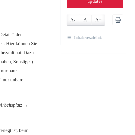
updates
A-
A
A+
etails“ der
Inhaltsverzeichnis
e“. Hier können Sie
 bezahlt hat. Dazu
haben, Sonstiges)
 nur bare
“ nur unbare
Arbeitsplatz →
rlegt ist, beim