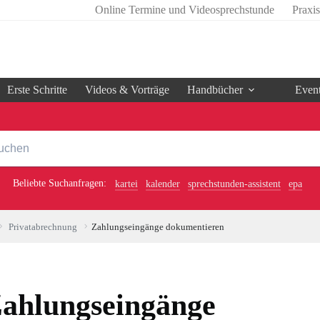
Online Termine und Videosprechstunde
Praxi
Erste Schritte
Videos & Vorträge
Handbücher
Even
Beliebte Suchanfragen:
kartei
kalender
sprechstunden-assistent
epa
Privatabrechnung
Zahlungseingänge dokumentieren
ahlungseingänge