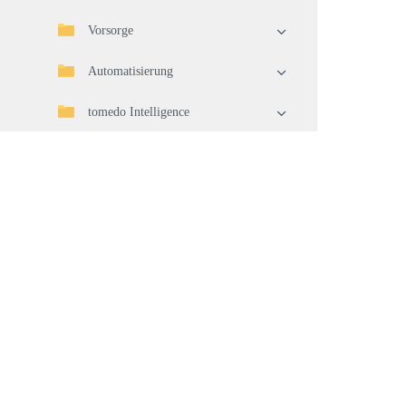
Vorsorge
Automatisierung
tomedo Intelligence
Spracherkennung
Statistiken
Import/Export
Telematikinfrastruktur (TI)
Geräteverbindung
Waren
Warenwirtschaft