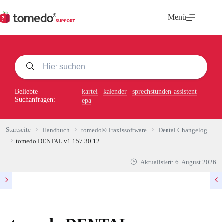
Zum
Inhalt
Menü
springen
Beliebte
kartei
kalender
sprechstunden-assistent
Suchanfragen:
epa
Startseite
Handbuch
tomedo® Praxissoftware
Dental Changelog
tomedo.DENTAL v1.157.30.12
Aktualisiert:
6. August 2026