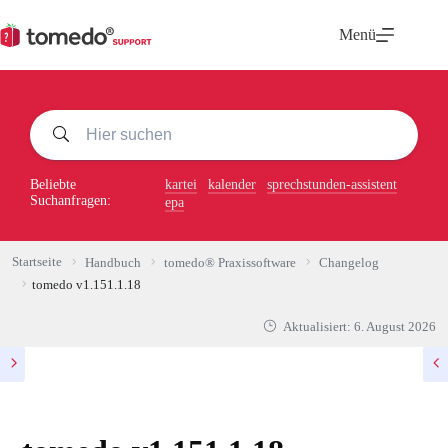
Zum
Inhalt
Menü
springen
Beliebte
kartei
kalender
sprechstunden-assistent
Suchanfragen:
epa
Startseite
Handbuch
tomedo® Praxissoftware
Changelog
tomedo v1.151.1.18
Aktualisiert:
6. August 2026