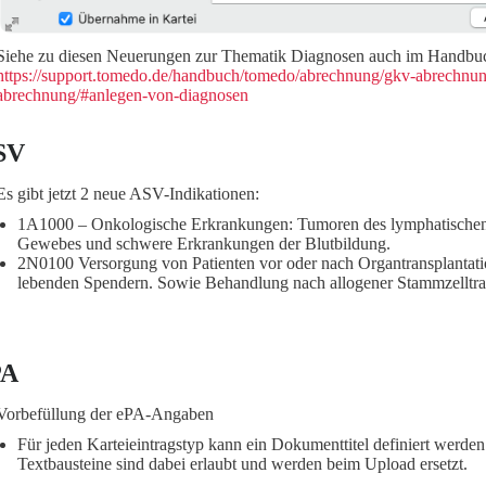
Siehe zu diesen Neuerungen zur Thematik Diagnosen auch im Handbu
https://support.tomedo.de/handbuch/tomedo/abrechnung/gkv-abrechnun
abrechnung/#anlegen-von-diagnosen
SV
Es gibt jetzt 2 neue ASV-Indikationen:
1A1000 – Onkologische Erkrankungen: Tumoren des lymphatischen,
Gewebes und schwere Erkrankungen der Blutbildung.
2N0100 Versorgung von Patienten vor oder nach Organtransplantat
lebenden Spendern. Sowie Behandlung nach allogener Stammzelltran
PA
Vorbefüllung der ePA-Angaben
Für jeden Karteieintragstyp kann ein Dokumenttitel definiert wer
Textbausteine sind dabei erlaubt und werden beim Upload ersetzt.