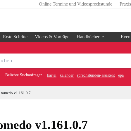
Online Termine und Videosprechstunde
Praxi
Erste Schritte
Videos & Vorträge
Handbücher
Even
Beliebte Suchanfragen:
kartei
kalender
sprechstunden-assistent
epa
tomedo v1.161.0.7
omedo v1.161.0.7