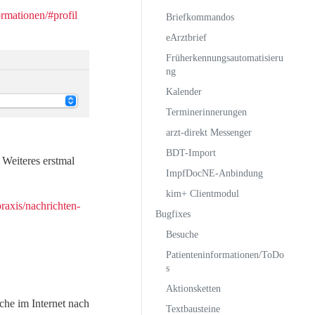
ormationen/#profil
Briefkommandos
eArztbrief
Früherkennungsautomatisieru
ng
Kalender
Terminerinnerungen
arzt-direkt Messenger
BDT-Import
 Weiteres erstmal
ImpfDocNE-Anbindung
kim+ Clientmodul
raxis/nachrichten-
Bugfixes
Besuche
Patienteninformationen/ToDo
s
Aktionsketten
che im Internet nach
Textbausteine