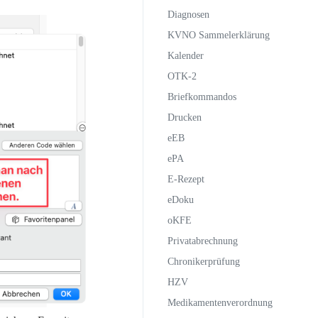
Diagnosen
KVNO Sammelerklärung
Kalender
OTK-2
Briefkommandos
Drucken
eEB
ePA
E-Rezept
eDoku
oKFE
Privatabrechnung
Chronikerprüfung
HZV
Medikamentenverordnung