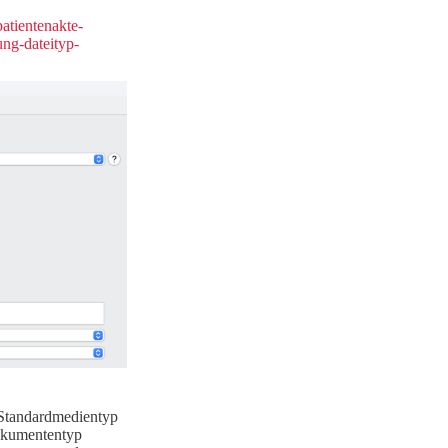
atientenakte-
ung-dateityp-
 Standardmedientyp
Dokumententyp