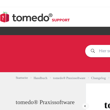
Zum
Inhalt
springen
Startseite
Handbuch
tomedo® Praxissoftware
Changelog
tomedo® Praxissoftware
t