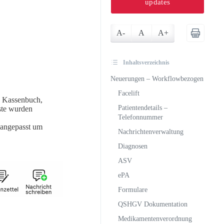
updates
A-
A
A+
Inhaltsverzeichnis
Neuerungen – Workflowbezogen
Facelift
 Kassenbuch,
Patientendetails –
ste wurden
Telefonnummer
 angepasst um
Nachrichtenverwaltung
Diagnosen
ASV
ePA
Formulare
QSHGV Dokumentation
Medikamentenverordnung