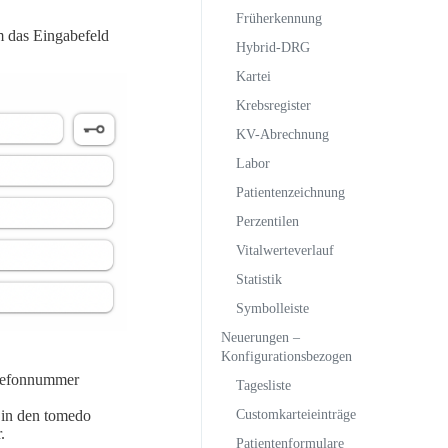
Früherkennung
m das Eingabefeld
Hybrid-DRG
Kartei
Krebsregister
KV-Abrechnung
Labor
Patientenzeichnung
Perzentilen
Vitalwerteverlauf
Statistik
Symbolleiste
Neuerungen –
Konfigurationsbezogen
elefonnummer
Tagesliste
Customkarteieinträge
 in den tomedo
.
Patientenformulare