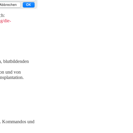
ch:
g/die-
 blutbildenden
ion und von
splantation.
den. Kommandos und