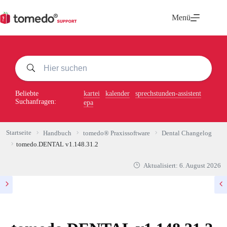
Zum
Inhalt
Menü
springen
Beliebte
kartei
kalender
sprechstunden-assistent
Suchanfragen:
epa
Startseite
Handbuch
tomedo® Praxissoftware
Dental Changelog
tomedo.DENTAL v1.148.31.2
Aktualisiert:
6. August 2026