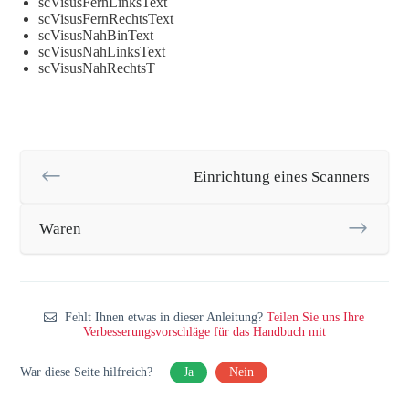
scVisusFernLinksText
scVisusFernRechtsText
scVisusNahBinText
scVisusNahLinksText
scVisusNahRechtsT
Einrichtung eines Scanners
Waren
Fehlt Ihnen etwas in dieser Anleitung?
Teilen Sie uns Ihre
Verbesserungsvorschläge für das Handbuch mit
War diese Seite hilfreich?
Ja
Nein