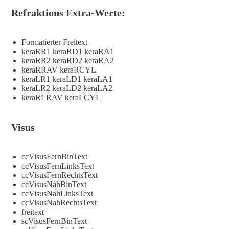
Refraktions Extra-Werte:
Formatierter Freitext
keraRR1 keraRD1 keraRA1
keraRR2 keraRD2 keraRA2
keraRRAV keraRCYL
keraLR1 keraLD1 keraLA1
keraLR2 keraLD2 keraLA2
keraRLRAV keraLCYL
Visus
ccVisusFernBinText
ccVisusFernLinksText
ccVisusFernRechtsText
ccVisusNahBinText
ccVisusNahLinksText
ccVisusNahRechtsText
freitext
scVisusFernBinText