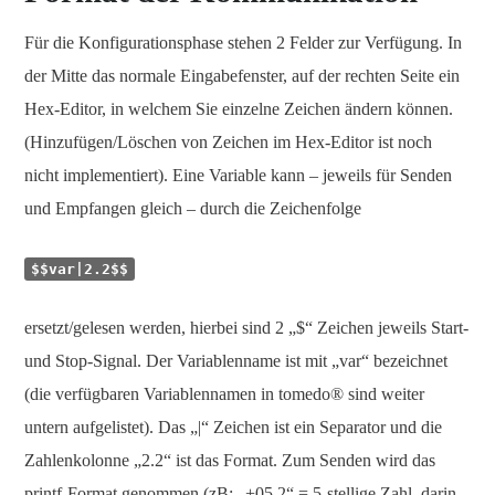
Für die Konfigurationsphase stehen 2 Felder zur Verfügung. In
der Mitte das normale Eingabefenster, auf der rechten Seite ein
Hex-Editor, in welchem Sie einzelne Zeichen ändern können.
(Hinzufügen/Löschen von Zeichen im Hex-Editor ist noch
nicht implementiert). Eine Variable kann – jeweils für Senden
und Empfangen gleich – durch die Zeichenfolge
$$var|2.2$$
ersetzt/gelesen werden, hierbei sind 2 „$“ Zeichen jeweils Start-
und Stop-Signal. Der Variablenname ist mit „var“ bezeichnet
(die verfügbaren Variablennamen in tomedo® sind weiter
untern aufgelistet). Das „|“ Zeichen ist ein Separator und die
Zahlenkolonne „2.2“ ist das Format. Zum Senden wird das
printf-Format genommen (zB: „+05.2“ = 5-stellige Zahl, darin