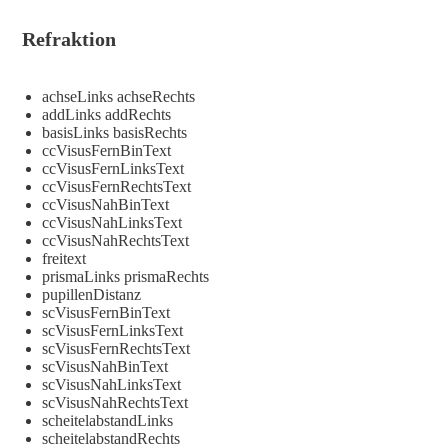
Refraktion
achseLinks achseRechts
addLinks addRechts
basisLinks basisRechts
ccVisusFernBinText
ccVisusFernLinksText
ccVisusFernRechtsText
ccVisusNahBinText
ccVisusNahLinksText
ccVisusNahRechtsText
freitext
prismaLinks prismaRechts
pupillenDistanz
scVisusFernBinText
scVisusFernLinksText
scVisusFernRechtsText
scVisusNahBinText
scVisusNahLinksText
scVisusNahRechtsText
scheitelabstandLinks
scheitelabstandRechts