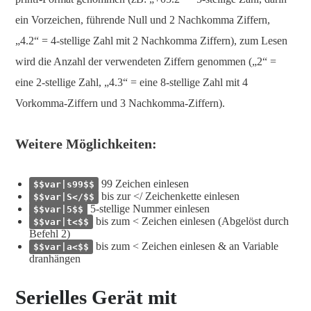
ein Vorzeichen, führende Null und 2 Nachkomma Ziffern,
„4.2“ = 4-stellige Zahl mit 2 Nachkomma Ziffern), zum Lesen
wird die Anzahl der verwendeten Ziffern genommen („2“ =
eine 2-stellige Zahl, „4.3“ = eine 8-stellige Zahl mit 4
Vorkomma-Ziffern und 3 Nachkomma-Ziffern).
Weitere Möglichkeiten:
99 Zeichen einlesen
$$var|s99$$
bis zur </ Zeichenkette einlesen
$$var|S</$$
5-stellige Nummer einlesen
$$var|5$$
bis zum < Zeichen einlesen (Abgelöst durch
$$var|t<$$
Befehl 2)
bis zum < Zeichen einlesen & an Variable
$$var|a<$$
dranhängen
Serielles Gerät mit