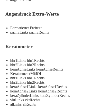
Augendruck Extra-Werte
Formatierter Freitext
pachyLinks pachyRechts
Keratometer
hhr1Links hhr1Rechts
hhr2Links hhr2Rechts
keraAchseLinks keraAchseRechts
KeratormeterMitIOL
hhr1Links hhr1Rechts
hhr2Links hhr2Rechts
keraAchse1Links keraAchse1Rechts
keraAchse2Links keraAchse2Rechts
keraZylinderLinks keraZylinderRechts
vktLinks vktRechts
alLinks alRechts