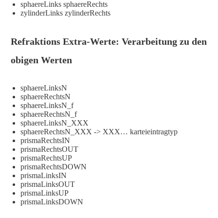
sphaereLinks sphaereRechts
zylinderLinks zylinderRechts
Refraktions Extra-Werte: Verarbeitung zu den
obigen Werten
sphaereLinksN
sphaereRechtsN
sphaereLinksN_f
sphaereRechtsN_f
sphaereLinksN_XXX
sphaereRechtsN_XXX -> XXX… karteieintragtyp
prismaRechtsIN
prismaRechtsOUT
prismaRechtsUP
prismaRechtsDOWN
prismaLinksIN
prismaLinksOUT
prismaLinksUP
prismaLinksDOWN