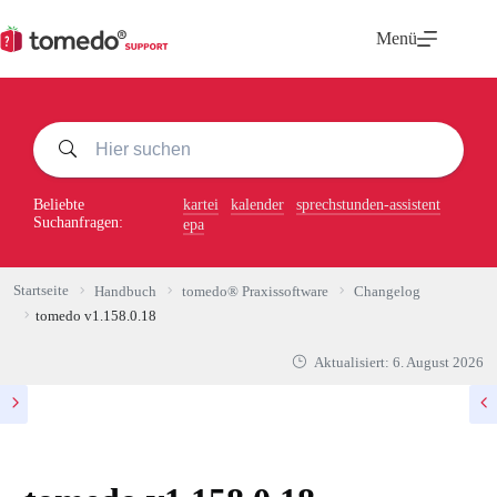
Zum
Inhalt
Menü
springen
Beliebte
kartei
kalender
sprechstunden-assistent
Suchanfragen:
epa
Startseite
Handbuch
tomedo® Praxissoftware
Changelog
tomedo v1.158.0.18
Aktualisiert:
6. August 2026