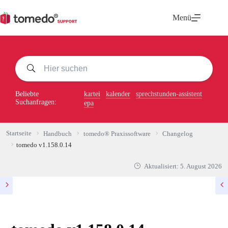
Zum
Inhalt
Menü
springen
Beliebte
kartei
kalender
sprechstunden-assistent
Suchanfragen:
epa
Startseite
Handbuch
tomedo® Praxissoftware
Changelog
tomedo v1.158.0.14
Aktualisiert:
5. August 2026