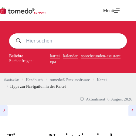
Zum
Inhalt
Menü
springen
Beliebte
kartei
kalender
sprechstunden-assistent
Suchanfragen:
epa
Startseite
Handbuch
tomedo® Praxissoftware
Kartei
Tipps zur Navigation in der Kartei
Aktualisiert:
6. August 2026