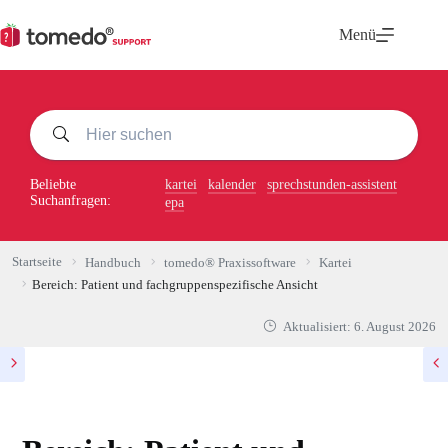
Zum
Inhalt
Menü
springen
Beliebte
kartei
kalender
sprechstunden-assistent
Suchanfragen:
epa
Startseite
Handbuch
tomedo® Praxissoftware
Kartei
Bereich: Patient und fachgruppenspezifische Ansicht
Aktualisiert:
6. August 2026