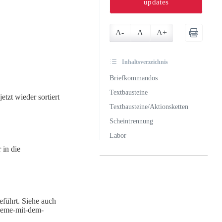
updates
A-
A
A+
Inhaltsverzeichnis
Briefkommandos
Textbausteine
etzt wieder sortiert
Textbausteine/Aktionsketten
Scheintrennung
Labor
 in die
eführt. Siehe auch
leme-mit-dem-