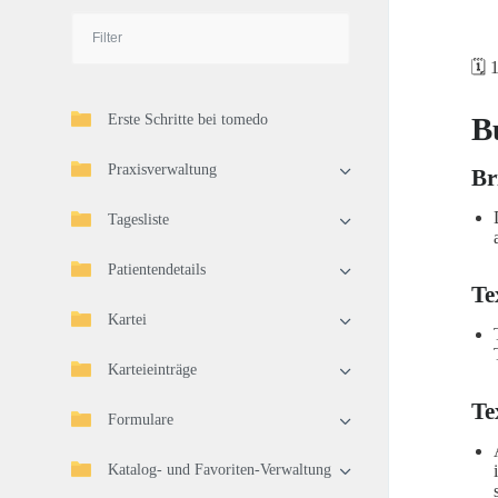
🗓️
Erste Schritte bei tomedo
B
Praxisverwaltung
Br
Tagesliste
Patientendetails
Te
Kartei
Karteieinträge
Te
Formulare
Katalog- und Favoriten-Verwaltung