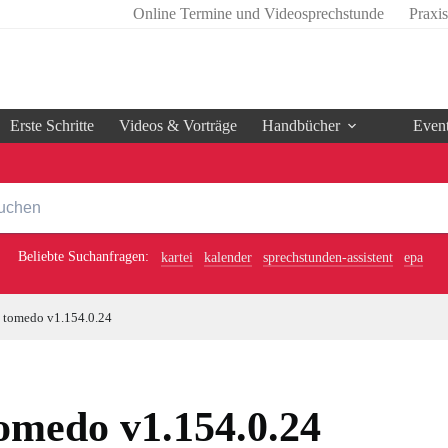
Online Termine und Videosprechstunde
Praxi
Erste Schritte
Videos & Vorträge
Handbücher
Even
Beliebte Suchanfragen:
kartei
kalender
sprechstunden-assistent
epa
tomedo v1.154.0.24
omedo v1.154.0.24