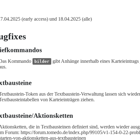
 17.04.2025 (early access) und 18.04.2025 (alle)
ugfixes
iefkommandos
Das Kommando
gibt Anhänge innerhalb eines Karteieintrags j
bilder
aus.
xtbausteine
Textbaustein-Token aus der Textbaustein-Verwaltung lassen sich wieder
Textbausteintabellen von Karteieinträgen ziehen.
xtbausteine/Aktionsketten
Aktionsketten, die in Textbausteinen definiert sind, werden wieder ausg
im Forum: https://forum.tomedo.de/index.php/99105/v1-154-0-22-prob
starten-von-aktionsketten-aus-textbausteinen