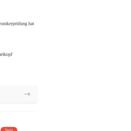
ronikerprüfung hat
rtkopf
Nein