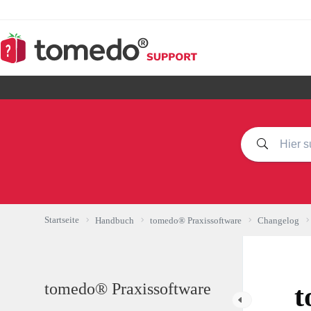
Zum
Inhalt
springen
Startseite
Handbuch
tomedo® Praxissoftware
Changelog
tomedo® Praxissoftware
t