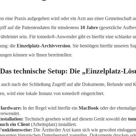
n eine Praxis aufgegeben wird oder ein Arzt aus einer Gemeinschaft a
riff auf die Patientendaten für mindestens
10 Jahre
(gesetzliche Aufbe
ährleistet sein. Für tomedo®-Anwender gibt es hierfür eine schlanke un
ung: die
Einzelplatz-Archivversion
. Sie benötigen hierfür unseren S
ungen können wir Ihnen bereitstellen:
 Das technische Setup: Die „Einzelplatz-Lö
auch nach der Schließung Zugriff auf alle Dokumente, Befunde und Ka
en, wird eine lokale Instanz von tomedo® eingerichtet.
Hardware:
In der Regel wird hierfür ein
MacBook
oder der ehemalige
verwendet.
Installation:
Technisch gesehen wird auf diesem Gerät sowohl der
tom
auch ein Client
(Arbeitsplatz) installiert.
Funktionsweise:
Die Ärztin/der Arzt kann sich wie gewohnt einloggen
gesamten historischen Datenbestand zugreifen, Dokumente drucken ode