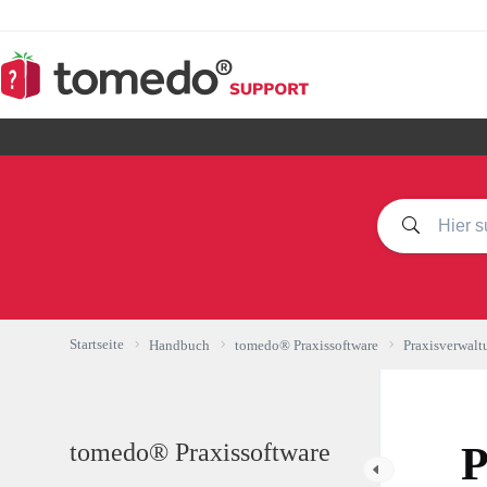
Zum
Inhalt
springen
Startseite
Handbuch
tomedo® Praxissoftware
Praxisverwalt
tomedo® Praxissoftware
P