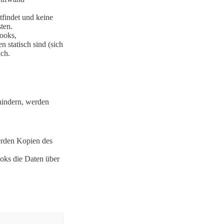
tfindet und keine
ten.
ooks,
n statisch sind (sich
ich.
hindern, werden
rden Kopien des
.
ooks die Daten über