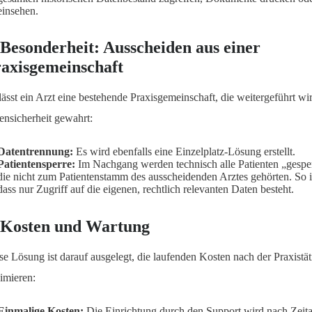
einsehen.
 Besonderheit: Ausscheiden aus einer
axisgemeinschaft
lässt ein Arzt eine bestehende Praxisgemeinschaft, die weitergeführt wir
ensicherheit gewahrt:
Datentrennung:
Es wird ebenfalls eine Einzelplatz-Lösung erstellt.
Patientensperre:
Im Nachgang werden technisch alle Patienten „gesperrt
die nicht zum Patientenstamm des ausscheidenden Arztes gehörten. So ist
dass nur Zugriff auf die eigenen, rechtlich relevanten Daten besteht.
 Kosten und Wartung
se Lösung ist darauf ausgelegt, die laufenden Kosten nach der Praxistät
imieren:
Einmalige Kosten:
Die Einrichtung durch den Support wird nach Zei