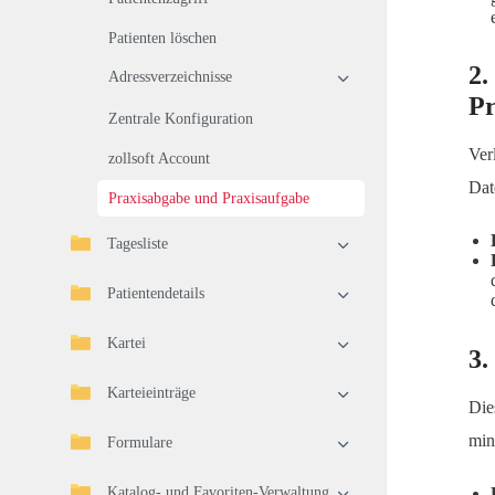
Patienten löschen
2.
Adressverzeichnisse
Pr
Zentrale Konfiguration
Ver
zollsoft Account
Dat
Praxisabgabe und Praxisaufgabe
Tagesliste
Patientendetails
Kartei
3.
Karteieinträge
Die
min
Formulare
Katalog- und Favoriten-Verwaltung