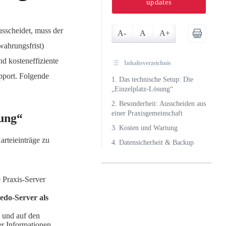
updates
usscheidet, muss der
A-
A
A+
wahrungsfrist)
d kosteneffiziente
Inhaltsverzeichnis
upport. Folgende
1. Das technische Setup: Die
„Einzelplatz-Lösung“
2. Besonderheit: Ausscheiden aus
einer Praxisgemeinschaft
sung“
3. Kosten und Wartung
rteieinträge zu
4. Datensicherheit & Backup
 Praxis-Server
edo-Server als
 und auf den
r Informationen