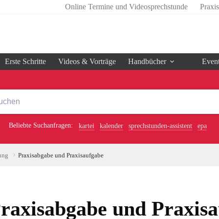
Online Termine und Videosprechstunde
Praxi
Erste Schritte
Videos & Vorträge
Handbücher
Even
Beliebte Suchanfragen:
kartei
kalender
sprechstunden-assistent
epa
ung
Praxisabgabe und Praxisaufgabe
raxisabgabe und Praxis