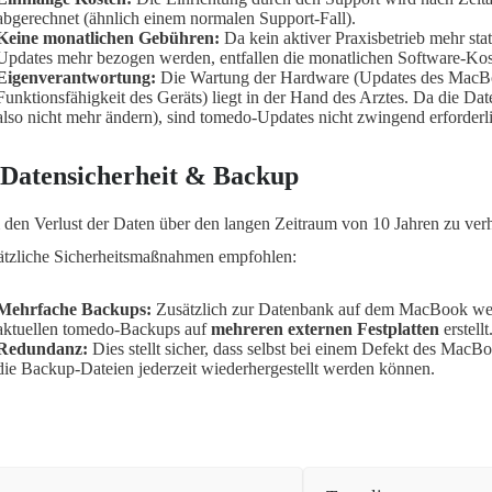
abgerechnet (ähnlich einem normalen Support-Fall).
Keine monatlichen Gebühren:
Da kein aktiver Praxisbetrieb mehr stat
Updates mehr bezogen werden, entfallen die monatlichen Software-Kos
Eigenverantwortung:
Die Wartung der Hardware (Updates des MacB
Funktionsfähigkeit des Geräts) liegt in der Hand des Arztes. Da die Date
also nicht mehr ändern), sind tomedo-Updates nicht zwingend erforderl
 Datensicherheit & Backup
den Verlust der Daten über den langen Zeitraum von 10 Jahren zu ver
ätzliche Sicherheitsmaßnahmen empfohlen:
Mehrfache Backups:
Zusätzlich zur Datenbank auf dem MacBook we
aktuellen tomedo-Backups auf
mehreren externen Festplatten
erstellt
Redundanz:
Dies stellt sicher, dass selbst bei einem Defekt des MacB
die Backup-Dateien jederzeit wiederhergestellt werden können.