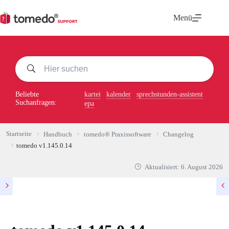
Zum
Inhalt
Menü
springen
Beliebte
kartei
kalender
sprechstunden-assistent
Suchanfragen:
epa
Startseite
Handbuch
tomedo® Praxissoftware
Changelog
tomedo v1.145.0.14
Aktualisiert:
6. August 2026