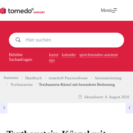
Zum
Inhalt
Menü
springen
Beliebte
kartei
kalender
sprechstunden-assistent
Suchanfragen:
epa
Startseite
Handbuch
tomedo® Praxissoftware
Automatisierung
Textbausteine
Textbaustein-Kürzel mit besonderer Bedeutung
Aktualisiert:
6. August 2026