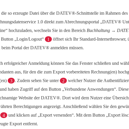
die so erzeugte Datei über die DATEV®-Schnittstelle im Rahmen des
hnungsdatenservice 1.0 direkt zum Abrechnungsportal „DATEV® Un
ine“ hochzuladen, wechseln Sie in den Bereich
Buchhaltung → DAT
 Button „Login/Logout“
1
öffnet sich Ihr Standard-Internetbrowser,
h beim Portal der DATEV® anmelden müssen.
h erfolgreicher Anmeldung können Sie das Fenster schließen und wäh
danten aus, für den die zum Export vorbereiteten Rechnung(en) hoch
l(en)
3
. Zudem sehen Sie unter
2
welcher Nutzer die Authentifizie
 und haben Zugriff auf den Button „Verbundene Anwendungen“. Diese f
ichnamige Website der DATEV®. Dort wird dem Nutzer eine Übersicht 
ährten Berechtigungen angezeigt. Anschließend wählen Sie den gewü
s
4
und klicken auf „Export versenden“. Mit dem Button „Export lös
eugte Export entfernt.