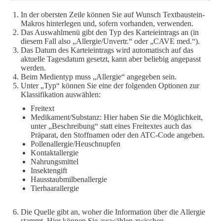
In der obersten Zeile können Sie auf Wunsch Textbaustein-
Makros hinterlegen und, sofern vorhanden, verwenden.
Das Auswahlmenü gibt den Typ des Karteieintrags an (in
diesem Fall also „Allergie/Unvertr.“ oder „CAVE med.“).
Das Datum des Karteieintrags wird automatisch auf das
aktuelle Tagesdatum gesetzt, kann aber beliebig angepasst
werden.
Beim Medientyp muss „Allergie“ angegeben sein.
Unter „Typ“ können Sie eine der folgenden Optionen zur
Klassifikation auswählen:
Freitext
Medikament/Substanz: Hier haben Sie die Möglichkeit,
unter „Beschreibung“ statt eines Freitextes auch das
Präparat, den Stoffnamen oder den ATC-Code angeben.
Pollenallergie/Heuschnupfen
Kontaktallergie
Nahrungsmittel
Insektengift
Hausstaubmilbenallergie
Tierhaarallergie
Die Quelle gibt an, woher die Information über die Allergie
stammt. Hier können Sie auswählen zwischen