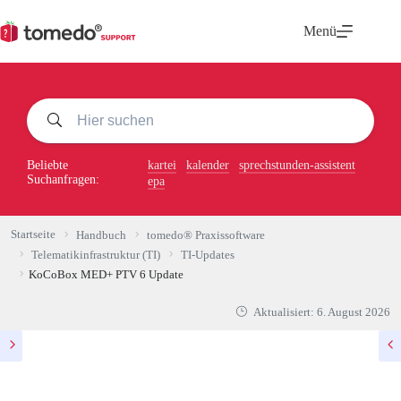
Zum
Inhalt
Menü
springen
Beliebte
kartei
kalender
sprechstunden-assistent
Suchanfragen:
epa
Startseite
Handbuch
tomedo® Praxissoftware
Telematikinfrastruktur (TI)
TI-Updates
KoCoBox MED+ PTV 6 Update
Aktualisiert:
6. August 2026