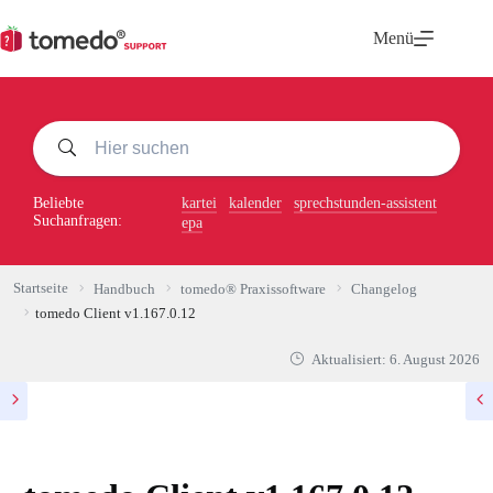
Zum
Inhalt
Menü
springen
Beliebte
kartei
kalender
sprechstunden-assistent
Suchanfragen:
epa
Startseite
Handbuch
tomedo® Praxissoftware
Changelog
tomedo Client v1.167.0.12
Aktualisiert:
6. August 2026