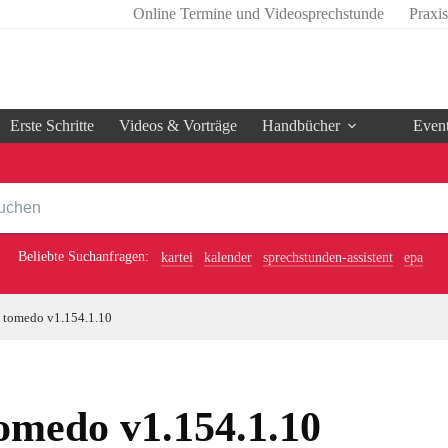
Online Termine und Videosprechstunde
Praxi
Erste Schritte
Videos & Vorträge
Handbücher
Even
Beliebte Suchanfragen:
kartei
kalender
sprechstunden-assistent
epa
tomedo v1.154.1.10
omedo v1.154.1.10