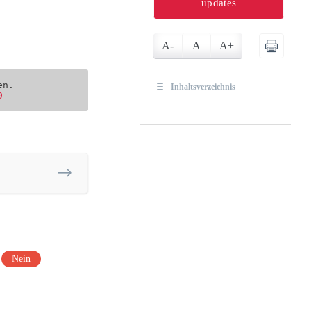
updates
A-
A
A+
en. 
Inhaltsverzeichnis
9
Nein