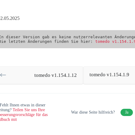
 02.05.2025
In dieser Version gab es keine nutzerrelevanten Änderung
Die letzten Änderungen finden Sie hier: 
tomedo v1.154.1.
tomedo v1.154.1.9
tomedo v1.154.1.12
Fehlt Ihnen etwas in dieser
eitung?
Teilen Sie uns Ihre
War diese Seite hilfreich?
Ja
esserungsvorschläge für das
dbuch mit