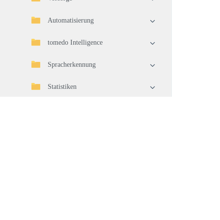
Automatisierung
tomedo Intelligence
Spracherkennung
Statistiken
Import/Export
Telematikinfrastruktur (TI)
Geräteverbindung
Waren
Warenwirtschaft
Pflege und Aktualisierung Ihrer