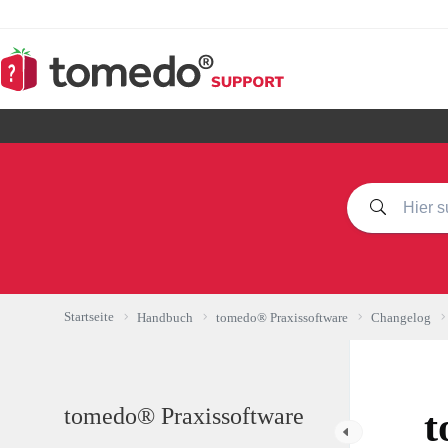
Zum
Inhalt
springen
Startseite
Handbuch
tomedo® Praxissoftware
Changelog
tomedo® Praxissoftware
t