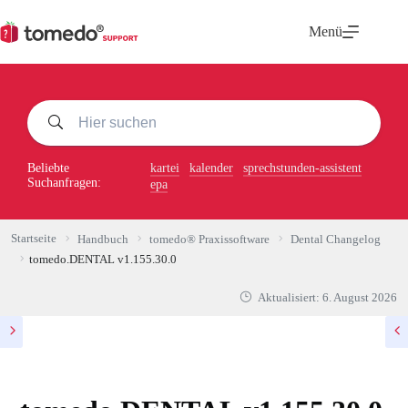
Zum
Inhalt
Menü
springen
Beliebte
kartei
kalender
sprechstunden-assistent
Suchanfragen:
epa
Startseite
Handbuch
tomedo® Praxissoftware
Dental Changelog
tomedo.DENTAL v1.155.30.0
Aktualisiert:
6. August 2026