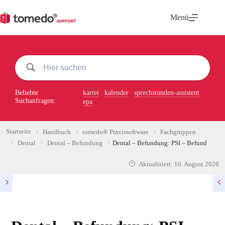
Zum
Inhalt
Menü
springen
Beliebte
kartei
kalender
sprechstunden-assistent
Suchanfragen:
epa
Startseite
Handbuch
tomedo® Praxissoftware
Fachgruppen
Dental
Dental – Befundung
Dental – Befundung: PSI – Befund
Aktualisiert:
10. August 2026