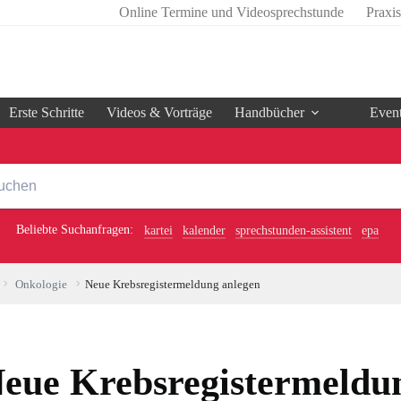
Online Termine und Videosprechstunde
Praxi
Erste Schritte
Videos & Vorträge
Handbücher
Even
Beliebte Suchanfragen:
kartei
kalender
sprechstunden-assistent
epa
Onkologie
Neue Krebsregistermeldung anlegen
eue Krebsregistermeldu