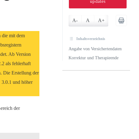
updates
A-
A
A+
 die mit dem
Inhaltsverzeichnis
sregistern
Angabe von Versichertendaten
det. Ab Version
Korrektur und Therapieende
als fehlerhaft
. Die Erstellung der
 3.0.1 und höher
ereich der