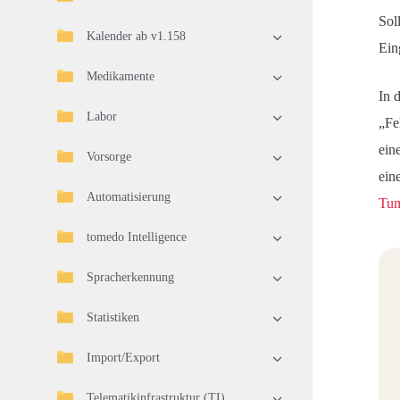
Sol
Kalender ab v1.158
Ein
Medikamente
In 
Labor
„Fe
ein
Vorsorge
ein
Automatisierung
Tum
tomedo Intelligence
Spracherkennung
Statistiken
Import/Export
Telematikinfrastruktur (TI)