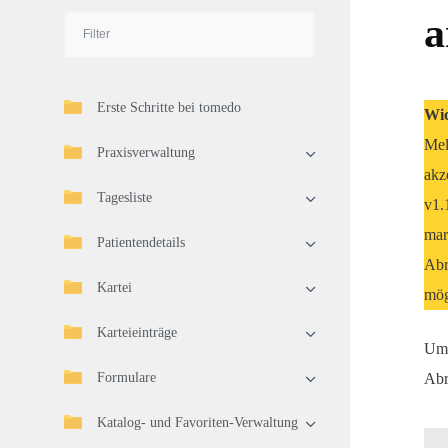
a
Erste Schritte bei tomedo
Wic
Mel
Praxisverwaltung
akz
Tagesliste
v1.
mar
Patientendetails
Abr
Kartei
mög
Karteieinträge
Um 
Formulare
Abr
Katalog- und Favoriten-Verwaltung