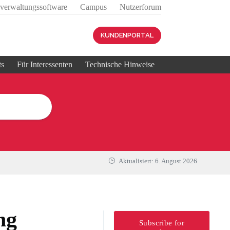
sverwaltungssoftware
Campus
Nutzerforum
KUNDENPORTAL
ts
Für Interessenten
Technische Hinweise
Aktualisiert:
6. August 2026
ng
Subscribe for