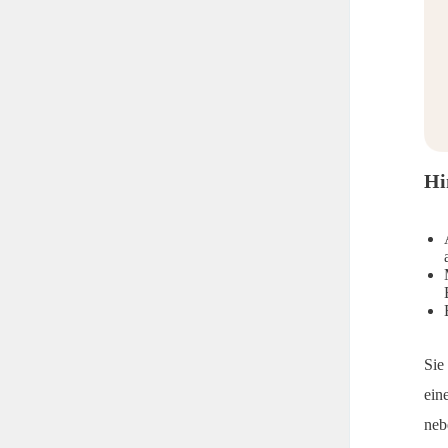
Hi
Sie
ein
neb