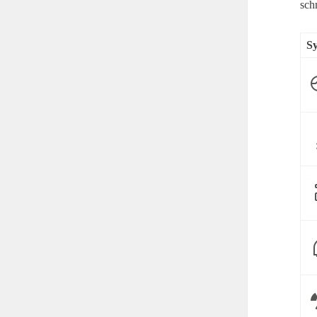
sch
S