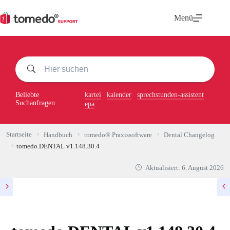
Zum
Inhalt
Menü
springen
Beliebte
kartei
kalender
sprechstunden-assistent
Suchanfragen:
epa
Startseite
Handbuch
tomedo® Praxissoftware
Dental Changelog
tomedo.DENTAL v1.148.30.4
Aktualisiert:
6. August 2026