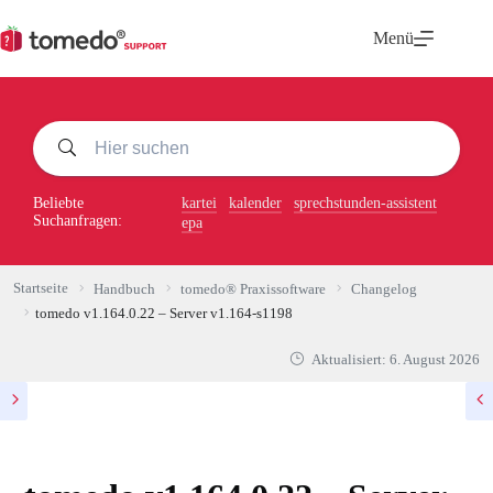
Zum
Inhalt
Menü
springen
Beliebte
kartei
kalender
sprechstunden-assistent
Suchanfragen:
epa
Startseite
Handbuch
tomedo® Praxissoftware
Changelog
tomedo v1.164.0.22 – Server v1.164-s1198
Aktualisiert:
6. August 2026