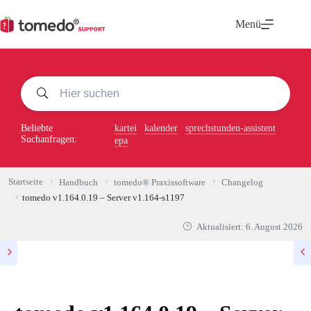
Zum
Inhalt
Menü
springen
Beliebte
kartei
kalender
sprechstunden-assistent
Suchanfragen:
epa
Startseite
Handbuch
tomedo® Praxissoftware
Changelog
tomedo v1.164.0.19 – Server v1.164-s1197
Aktualisiert:
6. August 2026