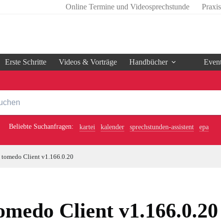
Online Termine und Videosprechstunde
Praxi
Erste Schritte
Videos & Vorträge
Handbücher
Even
Beliebte Suchanfragen:
kartei
kalender
sprechstunden-assistent
epa
tomedo Client v1.166.0.20
omedo Client v1.166.0.20