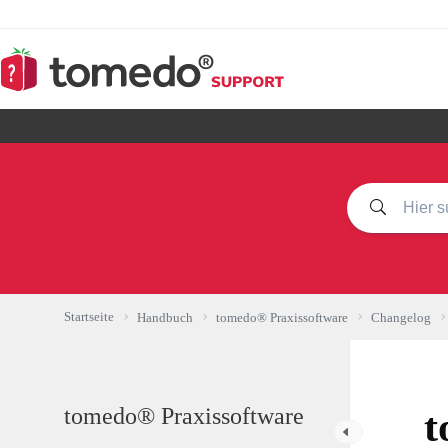
Zum
Inhalt
springen
Startseite
Handbuch
tomedo® Praxissoftware
Changelog
tomedo® Praxissoftware
t