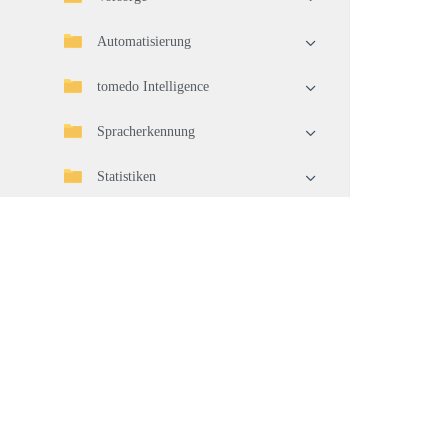
Automatisierung
tomedo Intelligence
Spracherkennung
Statistiken
Import/Export
Telematikinfrastruktur (TI)
Geräteverbindung
Waren
Warenwirtschaft
Pflege und Aktualisierung Ihrer