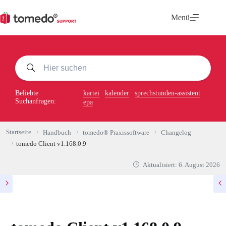
Zum
Inhalt
Menü
springen
Beliebte
kartei
kalender
sprechstunden-assistent
Suchanfragen:
epa
Startseite
Handbuch
tomedo® Praxissoftware
Changelog
tomedo Client v1.168.0.9
Aktualisiert:
6. August 2026