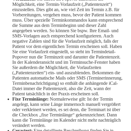
Möglichkeit, eine Termin-Vorlaufzeit („Patientenzeit“)
einzustellen. Dies gibt an, wie viel Zeit im Termin z.B. für
Vorbereitungen, vergehen muss, bevor der Patient kommen
muss. Über spezielle Terminkommandos kann entsprechend
die Summe aus dem Terminbeginn und dieser Zahl
angegeben werden. So können Sie bspw. Ihre Email- und
SMS-Vorlagen auch entsprechend konfigurieren. Auch
negative Zahlen sind für die Vorlaufzeit möglich, falls der
Patient vor dem eigentlichen Termin erscheinen soll. Haben
Sie eine Vorlaufzeit eingestellt, so steht im Termindetail-
Popover nun die Terminzeit und darunter die Patientenzeit.
In der Kalenderansicht und im Terminsuche-Fenster haben
Sie außerdem die Möglichkeit, die Vorlaufzeiten
(„Patientenzeiten“) ein- und auszublenden. Bekommen die
Patienten automatische Mails oder SMS (Terminerinnerung,
Terminbenachrichtigung) so enthält die anhängende iCal-
Datei immer die Patientenzeit, also die Zeit, wann der
Patient tatsächlich in der Praxis erscheinen soll.
Fixe Terminlänge:
Normalerweise gilt: Ist der Termin
angelegt, kann seine Länge immernoch manuell vergrößert
oder verkleinert werden, es sei denn, die Terminart ist über
die Checkbox „fixe Terminlänge“ gekennzeichnet. Dann
kann die Terminlänge im Kalender nicht mehr nachträglich
verändert werden.
Gerastert:
Eine detaillierte Beschreibung finden Sie in