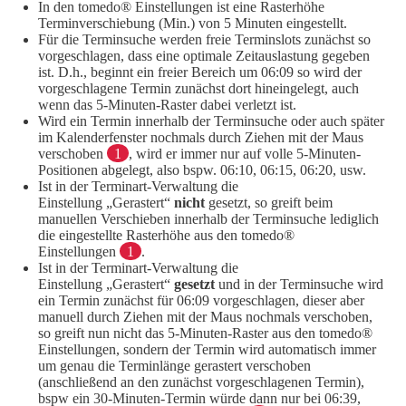
In den tomedo® Einstellungen ist eine Rasterhöhe
Terminverschiebung (Min.) von 5 Minuten eingestellt.
Für die Terminsuche werden freie Terminslots zunächst so
vorgeschlagen, dass eine optimale Zeitauslastung gegeben
ist. D.h., beginnt ein freier Bereich um 06:09 so wird der
vorgeschlagene Termin zunächst dort hineingelegt, auch
wenn das 5-Minuten-Raster dabei verletzt ist.
Wird ein Termin innerhalb der Terminsuche oder auch später
im Kalenderfenster nochmals durch Ziehen mit der Maus
verschoben
1
, wird er immer nur auf volle 5-Minuten-
Positionen abgelegt, also bspw. 06:10, 06:15, 06:20, usw.
Ist in der Terminart-Verwaltung die
Einstellung „Gerastert“
nicht
gesetzt, so greift beim
manuellen Verschieben innerhalb der Terminsuche lediglich
die eingestellte Rasterhöhe aus den tomedo®
Einstellungen
1
.
Ist in der Terminart-Verwaltung die
Einstellung „Gerastert“
gesetzt
und in der Terminsuche wird
ein Termin zunächst für 06:09 vorgeschlagen, dieser aber
manuell durch Ziehen mit der Maus nochmals verschoben,
so greift nun nicht das 5-Minuten-Raster aus den tomedo®
Einstellungen, sondern der Termin wird automatisch immer
um genau die Terminlänge gerastert verschoben
(anschließend an den zunächst vorgeschlagenen Termin),
bspw ein 30-Minuten-Termin würde dann nur bei 06:39,