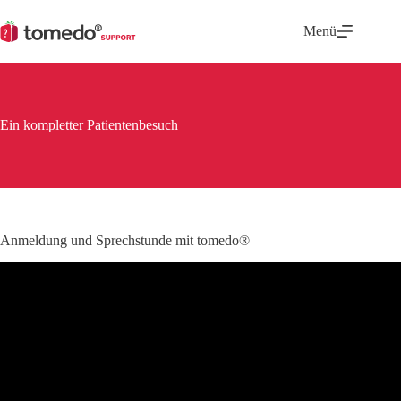
Zum
Inhalt
Menü
springen
Ein kompletter Patientenbesuch
Anmeldung und Sprechstunde mit tomedo®