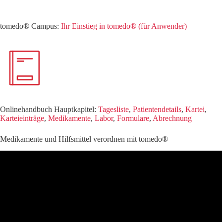
tomedo® Campus:
Ihr Einstieg in tomedo® (für Anwender)
Onlinehandbuch Hauptkapitel:
Tagesliste
,
Patientendetails
,
Kartei
,
Karteieinträge
,
Medikamente
,
Labor
,
Formulare
,
Abrechnung
Medikamente und Hilfsmittel verordnen mit tomedo®