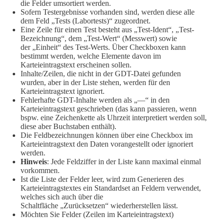
die Felder umsortiert werden.
Sofern Testergebnisse vorhanden sind, werden diese alle
dem Feld „Tests (Labortests)“ zugeordnet.
Eine Zeile für einen Test besteht aus „Test-Ident“, „Test-
Bezeichnung“, dem „Test-Wert“ (Messwert) sowie
der „Einheit“ des Test-Werts. Über Checkboxen kann
bestimmt werden, welche Elemente davon im
Karteieintragstext erscheinen sollen.
Inhalte/Zeilen, die nicht in der GDT-Datei gefunden
wurden, aber in der Liste stehen, werden für den
Karteieintragstext ignoriert.
Fehlerhafte GDT-Inhalte werden als „—“ in den
Karteieintragstext geschrieben (das kann passieren, wenn
bspw. eine Zeichenkette als Uhrzeit interpretiert werden soll,
diese aber Buchstaben enthält).
Die Feldbezeichnungen können über eine Checkbox im
Karteieintragstext den Daten vorangestellt oder ignoriert
werden.
Hinweis
: Jede Feldziffer in der Liste kann maximal einmal
vorkommen.
Ist die Liste der Felder leer, wird zum Generieren des
Karteieintragstextes ein Standardset an Feldern verwendet,
welches sich auch über die
Schaltfläche „Zurücksetzen“ wiederherstellen lässt.
Möchten Sie Felder (Zeilen im Karteieintragstext)