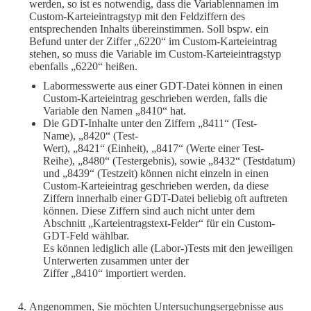
werden, so ist es notwendig, dass die Variablennamen im
Custom-Karteieintragstyp mit den Feldziffern des
entsprechenden Inhalts übereinstimmen. Soll bspw. ein
Befund unter der Ziffer „6220“ im Custom-Karteieintrag
stehen, so muss die Variable im Custom-Karteieintragstyp
ebenfalls „6220“ heißen.
Labormesswerte aus einer GDT-Datei können in einen
Custom-Karteieintrag geschrieben werden, falls die
Variable den Namen „8410“ hat.
Die GDT-Inhalte unter den Ziffern „8411“ (Test-
Name), „8420“ (Test-
Wert), „8421“ (Einheit), „8417“ (Werte einer Test-
Reihe), „8480“ (Testergebnis), sowie „8432“ (Testdatum)
und „8439“ (Testzeit) können nicht einzeln in einen
Custom-Karteieintrag geschrieben werden, da diese
Ziffern innerhalb einer GDT-Datei beliebig oft auftreten
können. Diese Ziffern sind auch nicht unter dem
Abschnitt „Karteientragstext-Felder“ für ein Custom-
GDT-Feld wählbar.
Es können lediglich alle (Labor-)Tests mit den jeweiligen
Unterwerten zusammen unter der
Ziffer „8410“ importiert werden.
Angenommen, Sie möchten Untersuchungsergebnisse aus