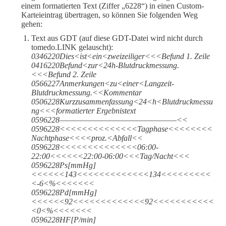
einem formatierten Text (Ziffer „6228“) in einen Custom-
Karteieintrag übertragen, so können Sie folgenden Weg
gehen:
Text aus GDT (auf diese GDT-Datei wird nicht durch
tomedo.LINK gelauscht):
0346220Dies<ist<ein<zweizeiliger<<<Befund 1. Zeile
0416220Befund<zur<24h-Blutdruckmessung.
<<<Befund 2. Zeile
0566227Anmerkungen<zu<einer<Langzeit-
Blutdruckmessung.<<Kommentar
0506228Kurzzusammenfassung<24<h<Blutdruckmessu
ng<<<formatierter Ergebnistext
0596228————————————————–<<
0596228<<<<<<<<<<<<<<Tagphase<<<<<<<<
Nachtphase<<<<proz.<Abfall<<
0596228<<<<<<<<<<<<<<06:00-
22:00<<<<<<22:00-06:00<<<Tag/Nacht<<<
0596228Ps[mmHg]
<<<<<<143<<<<<<<<<<<<<134<<<<<<<<<
<-6<%<<<<<<<
0596228Pd[mmHg]
<<<<<<92<<<<<<<<<<<<<92<<<<<<<<<<<
<0<%<<<<<<<
0596228HF[P/min]