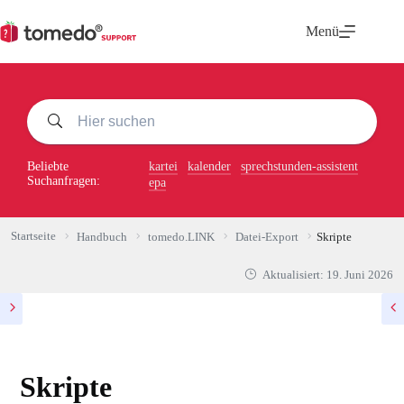
Zum
Inhalt
Menü
springen
Beliebte
kartei
kalender
sprechstunden-assistent
Suchanfragen:
epa
Startseite
Handbuch
tomedo.LINK
Datei-Export
Skripte
Aktualisiert:
19. Juni 2026
Skripte