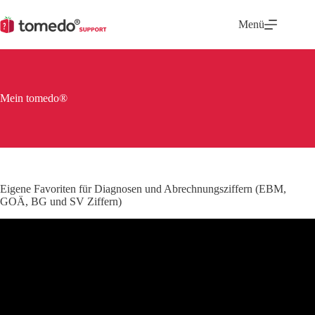
Zum
Inhalt
Menü
springen
Mein tomedo®
Eigene Favoriten für Diagnosen und Abrechnungsziffern (EBM,
GOÄ, BG und SV Ziffern)