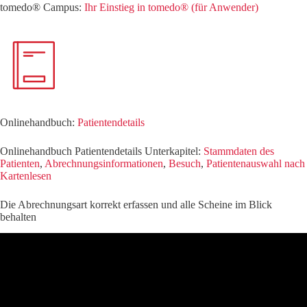
tomedo® Campus:
Ihr Einstieg in tomedo® (für Anwender)
Onlinehandbuch:
Patientendetails
Onlinehandbuch Patientendetails Unterkapitel:
Stammdaten des
Patienten
,
Abrechnungsinformationen
,
Besuch
,
Patientenauswahl nach
Kartenlesen
Die Abrechnungsart korrekt erfassen und alle Scheine im Blick
behalten