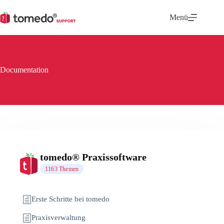
Zum
Inhalt
Menü
springen
Documentation
tomedo® Praxissoftware
1163 Themen
Erste Schritte bei tomedo
Praxisverwaltung